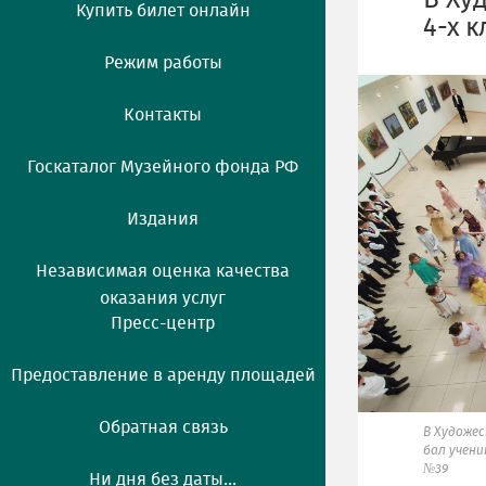
В Ху
Купить билет онлайн
4-х 
Режим работы
Контакты
Госкаталог Музейного фонда РФ
Издания
Независимая оценка качества
оказания услуг
Пресс-центр
Предоставление в аренду площадей
Обратная связь
В Художе
бал учени
№39
Ни дня без даты...