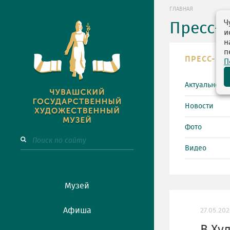
ГЛАВНАЯ
Ч
Пресс-
и
н
п
ПРЕСС-ЦЕ
П
Актуально
Новости
Фото
Видео
Музей
Афиша
27.05.202