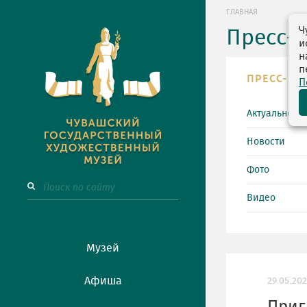
ГЛАВНАЯ
Ч
Пресс-
и
н
п
ПРЕСС-ЦЕ
П
Актуально
Новости
Фото
Видео
Музей
Афиша
29.05.20