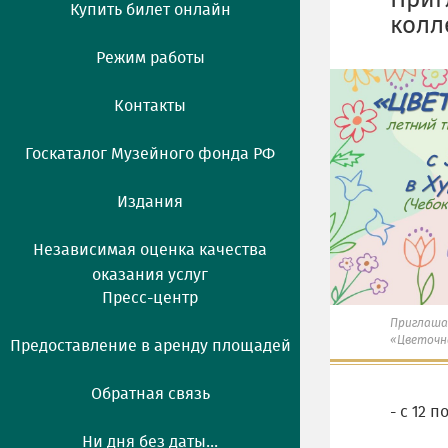
Приг
Купить билет онлайн
колл
Режим работы
Контакты
Госкаталог Музейного фонда РФ
Издания
Независимая оценка качества
оказания услуг
Пресс-центр
Приглаша
«Цветочн
Предоставление в аренду площадей
Обратная связь
- с 12 п
Ни дня без даты...