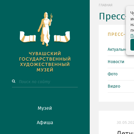
ГЛАВНАЯ
Ч
Пресс-
и
н
п
ПРЕСС-ЦЕ
П
Актуально
Новости
Фото
Видео
Музей
Афиша
30.05.20