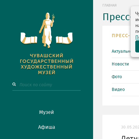
ГЛАВНАЯ
Ч
Пресс-
и
н
п
ПРЕСС-ЦЕ
П
Актуально
Новости
Фото
Видео
Музей
Афиша
30.05.20