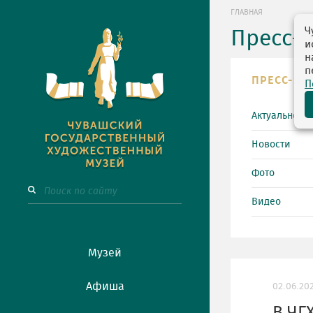
ГЛАВНАЯ
Ч
Пресс-
и
н
п
ПРЕСС-ЦЕ
П
Актуально
Новости
Фото
Видео
Музей
Афиша
02.06.20