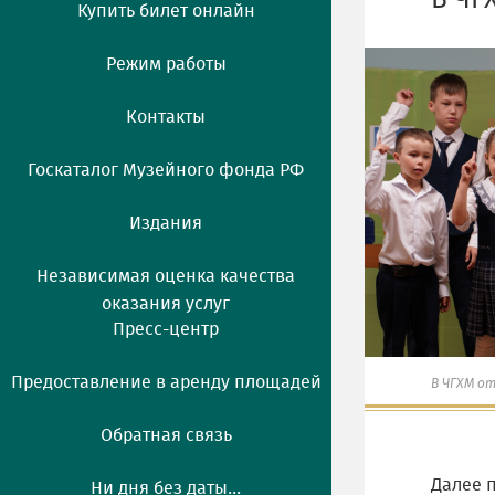
В ЧГ
Купить билет онлайн
Режим работы
Контакты
Госкаталог Музейного фонда РФ
Издания
Независимая оценка качества
оказания услуг
Пресс-центр
Предоставление в аренду площадей
В ЧГХМ о
Обратная связь
Далее 
Ни дня без даты...