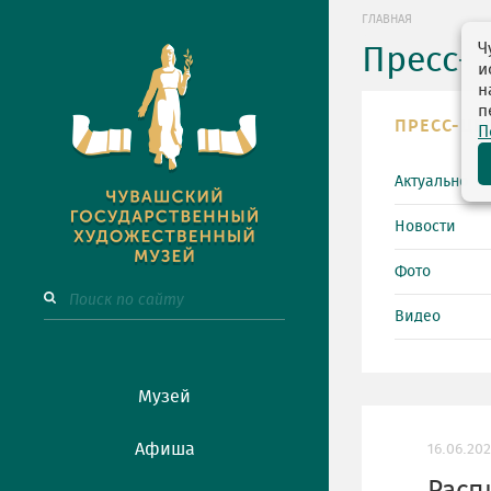
ГЛАВНАЯ
Ч
Пресс-
и
н
п
ПРЕСС-ЦЕ
П
Актуально
Новости
Фото
Видео
Музей
Афиша
16.06.20