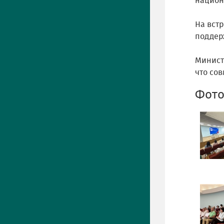
национ
На вст
поддер
Минист
что со
Фото