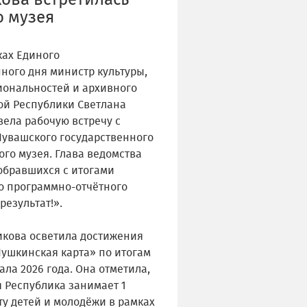
ова встретилась
о музея
ках Единого
ого дня министр культуры,
иональностей и архивного
ой Республики Светлана
ела рабочую встречу с
Чувашского государственного
го музея. Глава ведомства
обравшихся с итогами
о программно-отчётного
результат!».
икова осветила достижения
ушкинская карта» по итогам
ала 2026 года. Она отметила,
 Республика занимает 1
ту детей и молодёжи в рамках