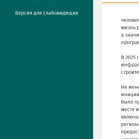
Версия для слабовидящих
челове
жизнь 
а знач
програм
В 2025
инфрас
строите
Не мен
иниции
было пр
месте 
включа
регион
предос