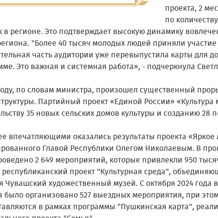
проекта, 2 ме
по количеству
к в регионе. Это подтверждает высокую динамику вовлече
региона. "Более 40 тысяч молодых людей приняли участие
ительная часть аудитории уже перевыпустила карты для д
ме. Это важная и системная работа», - подчеркнула Свет
 году, по словам министра, произошел существенный прор
труктуры. Партийный проект «Единой России» «Культура 
льству 35 новых сельских домов культуры и созданию 28 
ее впечатляющими оказались результаты проекта «Яркое 
рованного Главой Республики Олегом Николаевым. В прош
оведено 2 649 мероприятий, которые привлекли 950 тысяч
и республиканский проект "Культурная среда", объединяю
я Чувашский художественный музей. С октября 2024 года 
а было организовано 527 выездных мероприятия, при этом
тавляются в рамках программы "Пушкинская карта", реал