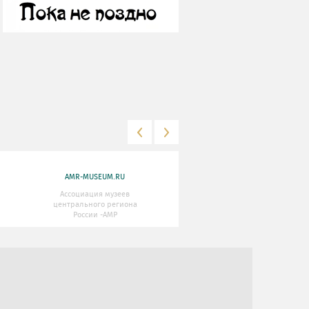
AMR-MUSEUM.RU
WWW.MKRF.RU
Ассоциация музеев
Министерство Культуры
центрального региона
Российской Федерации
России -АМР