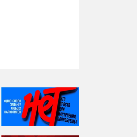
НИ ДНЯ БЕЗ ДАТЫ...
07 августа
Я встретил вас – и
всё былое...