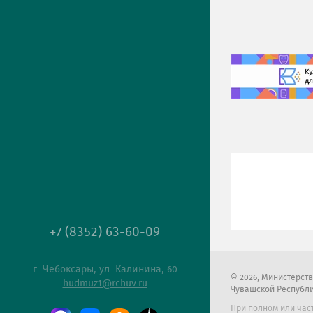
+7 (8352) 63-60-09
г. Чебоксары, ул. Калинина, 60
2026
, Министерст
hudmuz1@rchuv.ru
Чувашской Республ
При полном или час