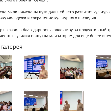
ального проекта "Семья".
рече были намечены пути дальнейшего развития культуры
жку молодежи и сохранение культурного наследия.
р выразила благодарность коллективу за продуктивный тр
вместные усилия станут катализатором для еще более вп
галерея