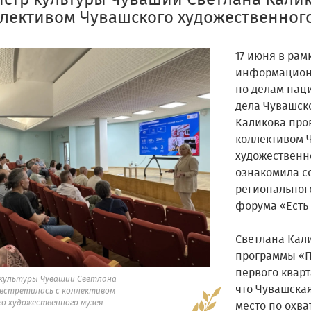
стр культуры Чувашии Светлана Калик
ллективом Чувашского художественног
17 июня в рам
информационн
по делам нац
дела Чувашск
Каликова пров
коллективом 
художественно
ознакомила с
региональног
форума «Есть 
Светлана Кал
программы «П
первого кварт
культуры Чувашии Светлана
что Чувашская
 встретилась с коллективом
го художественного музея
место по охва