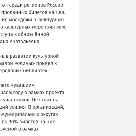
сто - среди регионов России
 проданных билетов на 1000
ния молодёжи в культурную
 в культурных мероприятиях,
оступа к обновлённой
лана Анатольевна.
ыв в развитии культурной
малой Родины» привел к
передовых библиотек.
лето Чувашии»,
лом году в рамках проекта
 участников. Не стоит на
щий усилия 13 организаций,
в муниципальных округах
 до 90% билетов на них
изуемой в рамках