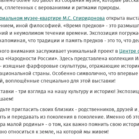
влено более 100 работ из собрания музея, которые расск
х, сплетенных с верованиями и ритмами природы.
иальном музее-квартире М.С. Спиридонова
открыта выст
ением, иной философией. «Время предков» - это размышл
ний и неумолимом течении времени. Экспозиция погружа
напоминая, что традиции и память предков - это то, что дел
ного внимания заслуживает уникальный проект в
Центре 
ка «Народности России». Здесь представлена коллекция
 - изящные фарфоровые скульптуры, отражающие историю
ациональной страны. Особенно символично, что впервые
й, воплощённые специально для этой выставки!
тавки - три взгляда на нашу культуру и историю! Экспози
шаем!
дьте пригласить своих близких - родственников, друзей и
ять и передавать из поколения в поколение. Именно об э
ра малой родины» - о том, как важно помнить свою истори
но относиться к земле, на которой мы живем!