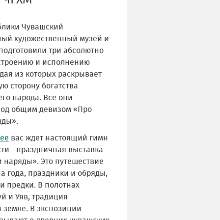
в ЧГХМ
блики Чувашский
ный художественный музей и
подготовили три абсолютно
строению и исполнению
дая из которых раскрывает
ю сторону богатства
го народа. Все они
од общим девизом «Про
яды».
зее
вас ждет настоящий гимн
сти - праздничная выставка
и наряды». Это путешествие
а года, праздники и обряды,
и предки. В полотнах
й и Уяв, традиция
 земле. В экспозиции