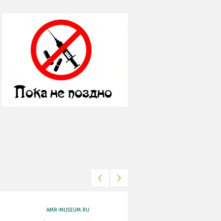
AMR-MUSEUM.RU
WWW.MKRF.RU