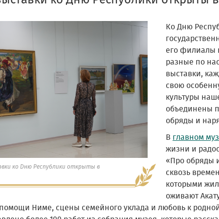
выставки ко Дню Республики открыты 
Ко Дню Респу
государствен
его филиалы 
разные по на
выставки, каж
свою особенну
культуры наше
объединены п
обряды и нар
В
главном му
жизни и радо
«Про обряды 
авки ко Дню Республики открыты в
сквозь времен
которыми жил
оживают Акату
помощи Ниме, сцены семейного уклада и любовь к родной