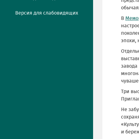
предста
обычая
Версия для слабовидящих
В
Мемор
настро
поколе
эпохи, 
Отдель
выстав
завода
многон
чуваше
Три выс
Пригла
Не забу
сохран
«Культу
и береж