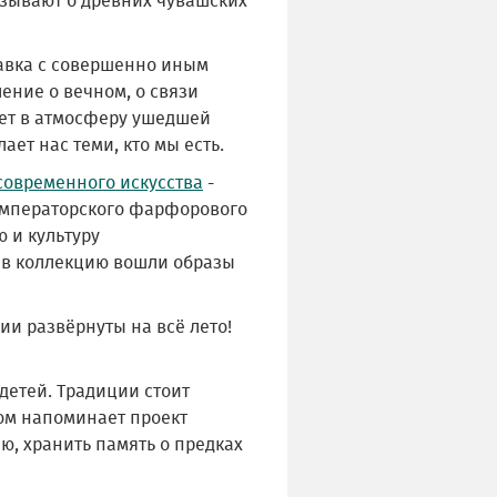
азывают о древних чувашских
авка с совершенно иным
ение о вечном, о связи
ет в атмосферу ушедшей
ает нас теми, кто мы есть.
современного искусства
-
 Императорского фарфорового
 и культуру
 в коллекцию вошли образы
ции развёрнуты на всё лето!
 детей. Традиции стоит
том напоминает проект
ю, хранить память о предках