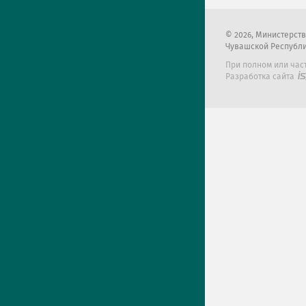
2026
, Министерст
Чувашской Республ
При полном или час
Разработка сайта