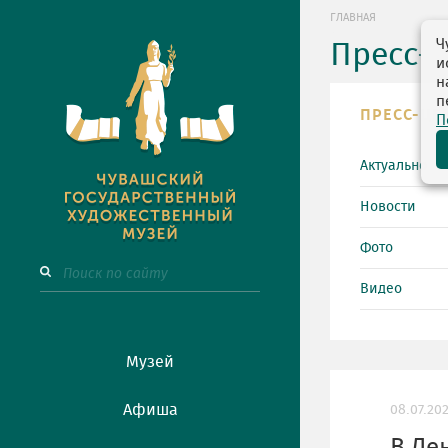
ГЛАВНАЯ
Ч
Пресс-
и
н
п
ПРЕСС-ЦЕ
П
Актуально
Новости
Фото
Видео
Музей
Афиша
08.07.20