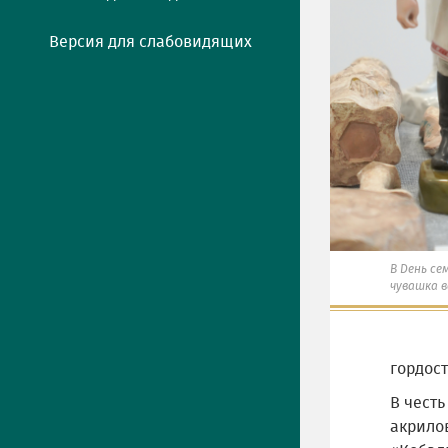
Версия для слабовидящих
В День се
чувашка 
гордост
В честь
акрило