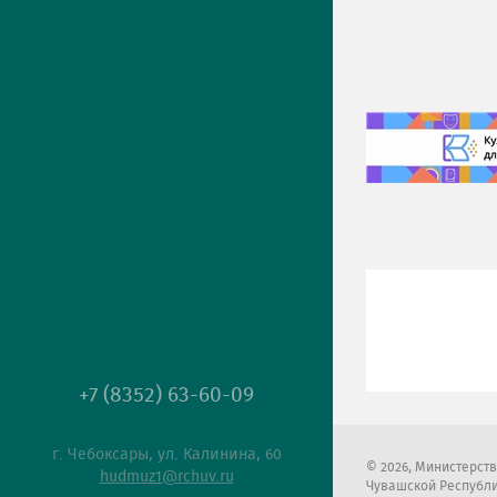
+7 (8352) 63-60-09
г. Чебоксары, ул. Калинина, 60
2026
, Министерст
hudmuz1@rchuv.ru
Чувашской Республ