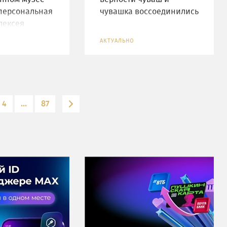
персональная
чувашка воссоединились
лексея
АКТУАЛЬНО
4
...
87