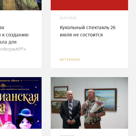
24.07.2026
ах
Кукольный спектакль 26
 к созданию
июля не состоится
ала для
 «ФормАРТ»
АКТУАЛЬНО