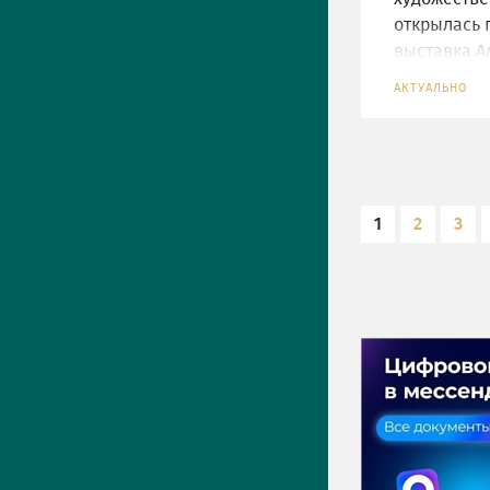
открылась 
выставка А
Волкова
АКТУАЛЬНО
1
2
3
ПРЕСС-ЦЕНТР
Актуально
Новости
Фото