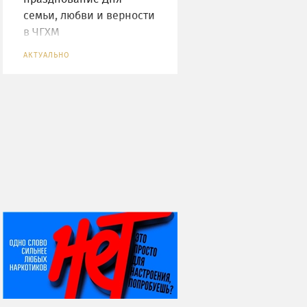
семьи, любви и верности
в ЧГХМ
АКТУАЛЬНО
НИ ДНЯ БЕЗ ДАТЫ...
07 августа
Я встретил вас – и
всё былое...