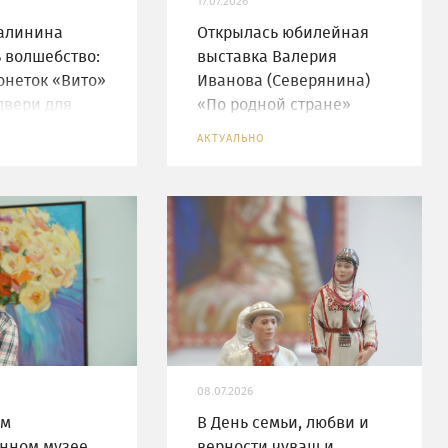
17.07.2026
Калинина
Открылась юбилейная
 волшебство:
выставка Валерия
онеток «Вито»
Иванова (Северянина)
двери для
«По родной стране»
просмотра
АКТУАЛЬНО
08.07.2026
ом
В День семьи, любви и
нном музее
верности чуваш и