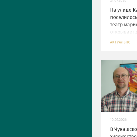
21.07.2026
На улице 
поселилось
театр мари
открывает 
семейного 
АКТУАЛЬНО
10.07.2026
В Чувашск
художестве