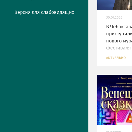
Версия для слабовидящих
30.07.2026
В Чебоксар
приступили
нового мур
фестиваля
АКТУАЛЬНО