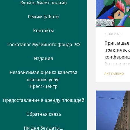
Купить билет онлайн
Режим работы
Контакты
06.08.2026
Приглашае
Госкаталог Музейного фонда РФ
практичес
конференц
Издания
Витти и иск
XX-XXI в.»
Независимая оценка качества
АКТУАЛЬНО
оказания услуг
Пресс-центр
Предоставление в аренду площадей
Обратная связь
Ни дня без даты...