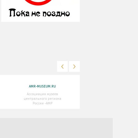
AMR-MUSEUM.RU
WWW.MKRF.RU
Ассоциация музеев
Министерство Культуры
центрального региона
Российской Федерации
России -АМР