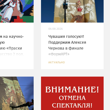
06.08.2026
м на научно-
Чувашия голосуют!
кую
Поддержим Алексея
ию «Праски
Чернова в финале
усство 2 пол.
«ФормАРТ»
АКТУАЛЬНО