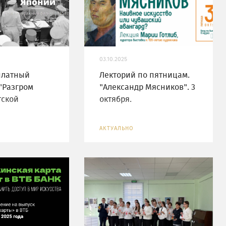
03.10.2025
платный
Лекторий по пятницам.
"Разгром
"Александр Мясников". 3
тской
октября.
АКТУАЛЬНО