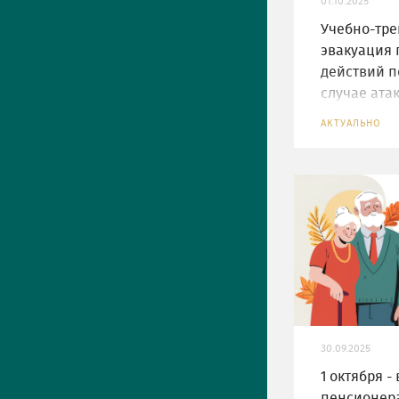
01.10.2025
Учебно-тр
эвакуация 
действий п
случае ата
АКТУАЛЬНО
30.09.2025
1 октября -
пенсионер