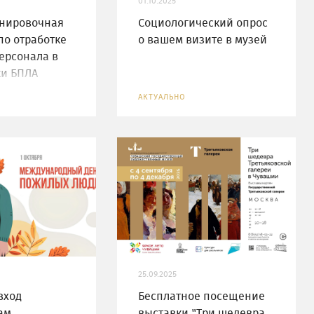
01.10.2025
енировочная
Социологический опрос
по отработке
о вашем визите в музей
ерсонала в
ки БПЛА
АКТУАЛЬНО
25.09.2025
 вход
Бесплатное посещение
ам
выставки "Три шедевра