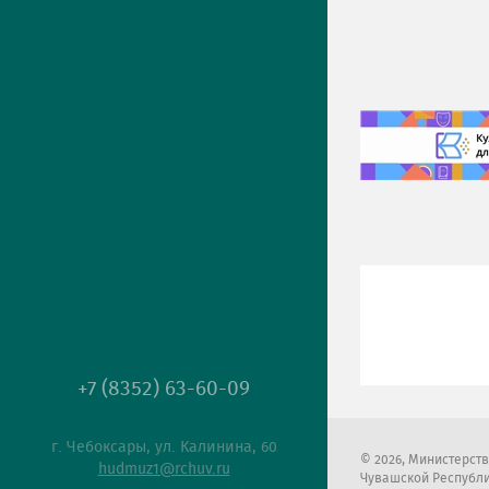
+7 (8352) 63-60-09
г. Чебоксары, ул. Калинина, 60
2026
, Министерст
hudmuz1@rchuv.ru
Чувашской Республ