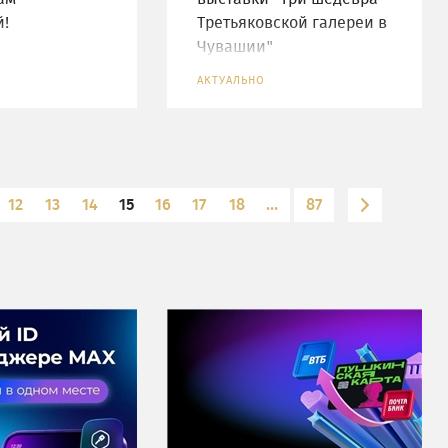
й!
Третьяковской галереи в
Чувашии"
АКТУАЛЬНО
12
13
14
15
16
17
18
...
87