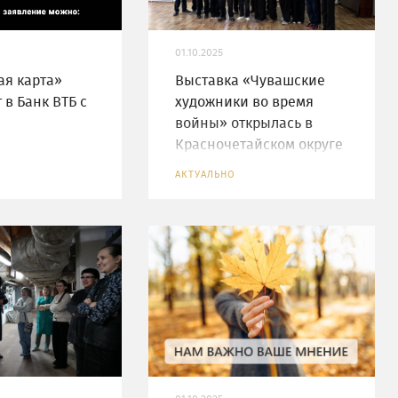
01.10.2025
я карта»
Выставка «Чувашские
 в Банк ВТБ с
художники во время
войны» открылась в
Красночетайском округе
АКТУАЛЬНО