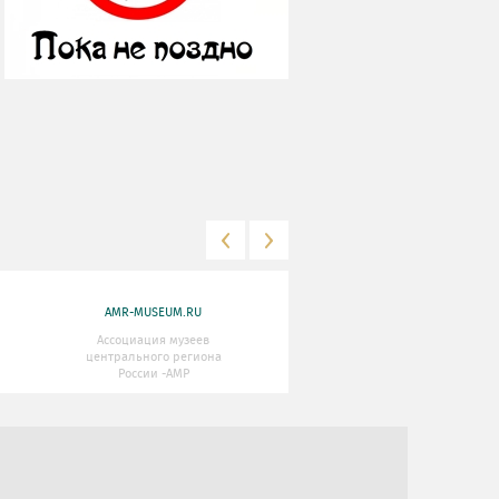
AMR-MUSEUM.RU
WWW.MKRF.RU
Ассоциация музеев
Министерство Культуры
центрального региона
Российской Федерации
России -АМР