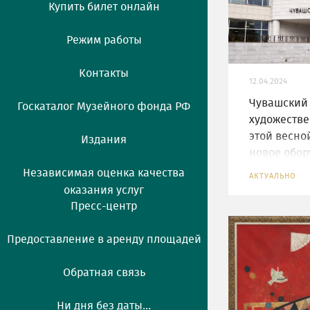
Купить билет онлайн
Режим работы
Контакты
12.04.2024
Чувашский
Госкаталог Музейного фонда РФ
художеств
этой весно
Издания
новое обор
нацпроекту
Независимая оценка качества
АКТУАЛЬНО
оказания услуг
Пресс-центр
Предоставление в аренду площадей
Обратная связь
Ни дня без даты...