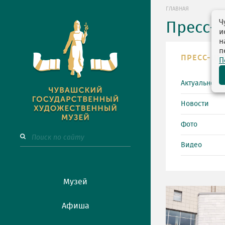
ГЛАВНАЯ
Ч
Пресс-
и
н
п
ПРЕСС-ЦЕ
П
Актуально
Новости
Фото
Видео
Музей
Афиша