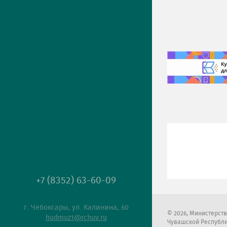
+7 (8352) 63-60-09
г. Чебоксары, ул. Калинина, 60
2026
, Министерст
hudmuz1@rchuv.ru
Чувашской Республ