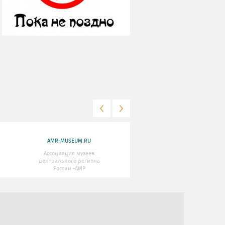
AMR-MUSEUM.RU
WWW.MKRF.RU
Ассоциация музеев
Министерство Культуры
центрального региона
Российской Федерации
России -АМР