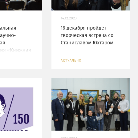
14.12.2023
альная
16 декабря пройдет
аучно-
творческая встреча со
ая
Станиславом Юхтаром!
ия «Книжная
стория и
АКТУАЛЬНО
узейного
»