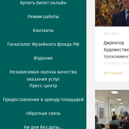
Купить билет онлайн
Режим работы
Контакты
15.12.2023
Директор
Госкаталог Музейного фонда РФ
Художестве
прокоммен
Издания
прямую ли
президент
Независимая оценка качества
АКТУАЛЬНО
Владимиро
оказания услуг
Пресс-центр
Предоставление в аренду площадей
Обратная связь
Ни дня без даты...