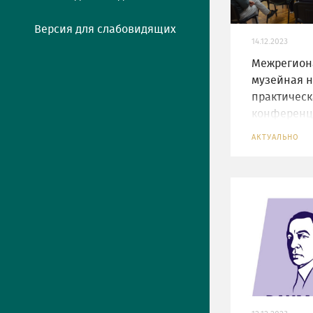
Версия для слабовидящих
14.12.2023
Межрегион
музейная н
практическ
конференц
графика: и
АКТУАЛЬНО
практика м
бытования