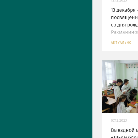
12.12.2023
13 декабря 
посвященн
со дня рожд
Рахманино
АКТУАЛЬНО
07.12.2023
Выездной м
«Шьем блок