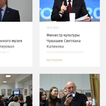
15.12.2023
Министр культуры
нного музея
Чувашии Светлана
тировал
Каликова
нию с
прокомментировала
ом России
Прямую линию
АКТУАЛЬНО
м Путиным
Президента России
Владимира Путина