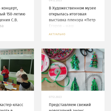
09.12.2023
- концерт,
В Художественном музее
ый 150-летию
открылась итоговая
ения С.В.
выставка пленэра «Петр
ва
Егоров – наш
современник»
АКТУАЛЬНО
07.12.2023
астер-класс
Представляем свежий
нот» в
новогодний анонс