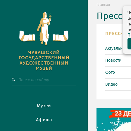
ГЛАВНАЯ
Ч
Пресс-
и
н
п
ПРЕСС-ЦЕ
П
Актуально
Новости
Фото
Видео
Музей
Афиша