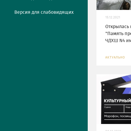
Версия для слабовидящих
15.12.2021
Открылась 
"Память пр
ЧДХШ N4 им
АКТУАЛЬНО