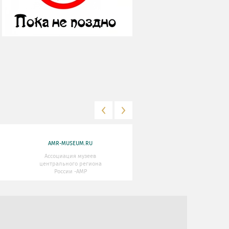
AMR-MUSEUM.RU
WWW.MKRF.RU
Ассоциация музеев
Министерство Культуры
центрального региона
Российской Федерации
России -АМР