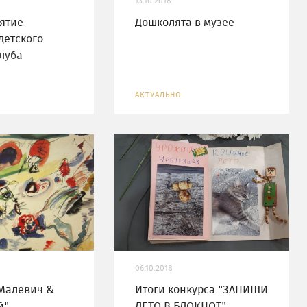
13.10.2018
ятие
Дошколята в музее
детского
луба
АКТУАЛЬНО
06.10.2018
Малевич &
Итоги конкурса "ЗАПИШИ
й"
ЛЕТО В БЛОКНОТ"