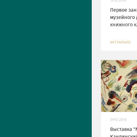
15.10.2018
Первое зан
музейного 
книжного к
АКТУАЛЬНО
09.10.2018
Выставка "
Кандински