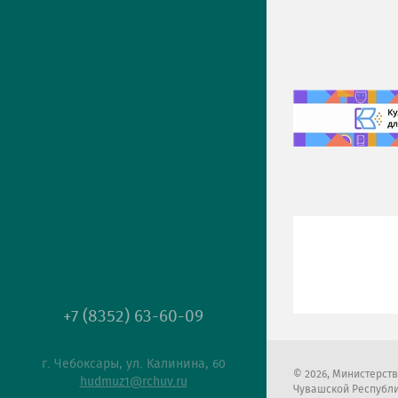
+7 (8352) 63-60-09
г. Чебоксары, ул. Калинина, 60
2026
, Министерст
hudmuz1@rchuv.ru
Чувашской Республ