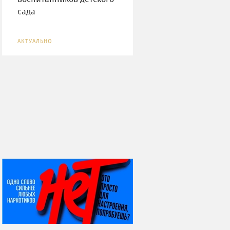
сада
АКТУАЛЬНО
НИ ДНЯ БЕЗ ДАТЫ...
07 августа
Я встретил вас – и
всё былое...