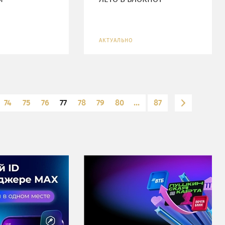
АКТУАЛЬНО
74
75
76
77
78
79
80
...
87