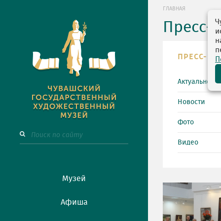
ГЛАВНАЯ
Ч
Пресс-
и
н
п
ПРЕСС-ЦЕ
П
Актуально
Новости
Фото
Видео
Музей
Афиша