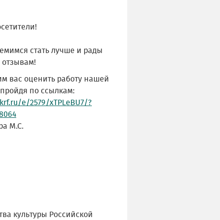
сетители!
емимся стать лучше и рады
 отзывам!
им вас оценить работу нашей
 пройдя по ссылкам:
krf.ru/e/2579/xTPLeBU7/?
8064
а М.С.
тва культуры Российской