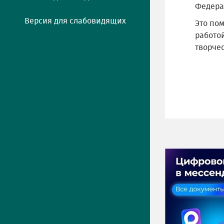
Федера
Версия для слабовидящих
Это по
работо
творчес
ПРЕСС-ЦЕНТР
Актуально
Новости
Фото