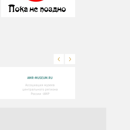
AMR-MUSEUM.RU
WWW.MKRF.RU
Ассоциация музеев
Министерство Культуры
центрального региона
Российской Федерации
России -АМР