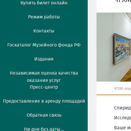
ЧГХМ
Купить билет онлайн
Режим работы
Контакты
Госкаталог Музейного фонда РФ
Издания
Независимая оценка качества
оказания услуг
Пресс-центр
ЧГХМ: опр
Предоставление в аренду площадей
Спирид
Обратная связь
Исслед
Ваше мн
Ни дня без даты...