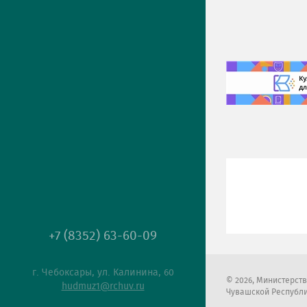
+7 (8352) 63-60-09
г. Чебоксары, ул. Калинина, 60
2026
, Министерст
hudmuz1@rchuv.ru
Чувашской Республ