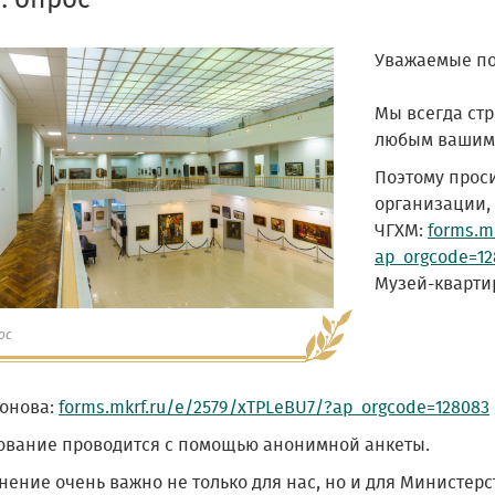
: опрос
Уважаемые по
Мы всегда стр
любым вашим
Поэтому прос
организации,
ЧГХМ:
forms.m
ap_orgcode=12
Музей-квартир
ос
онова:
forms.mkrf.ru/e/2579/xTPLeBU7/?ap_orgcode=128083
ование проводится с помощью анонимной анкеты.
ение очень важно не только для нас, но и для Министерс