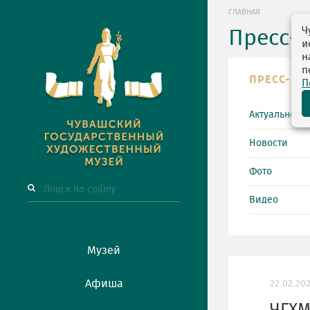
ГЛАВНАЯ
Ч
Пресс-
и
н
п
ПРЕСС-ЦЕ
П
Актуально
Новости
Фото
Видео
Музей
Афиша
22.02.20