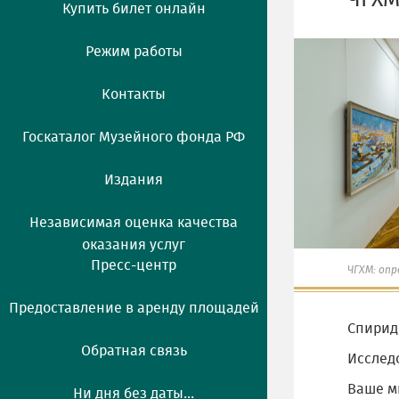
ЧГХМ
Купить билет онлайн
Режим работы
Контакты
Госкаталог Музейного фонда РФ
Издания
Независимая оценка качества
оказания услуг
Пресс-центр
ЧГХМ: опр
Предоставление в аренду площадей
Спирид
Обратная связь
Исслед
Ваше мн
Ни дня без даты...