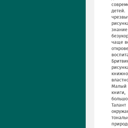
соврем
детей.
чрезвы
рисунк
знание
безуко
чаще в
откров
воспит
Бритви
рисунк
книжно
властно
Малый 
книги,
большо
Талант
окружа
тональ
природ