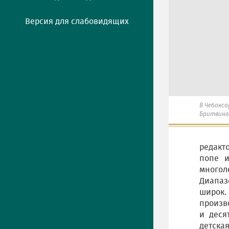
Версия для слабовидящих
В Чебокс
Бритвина
редакт
попе и
многол
Диапаз
широк.
произв
и деся
детска