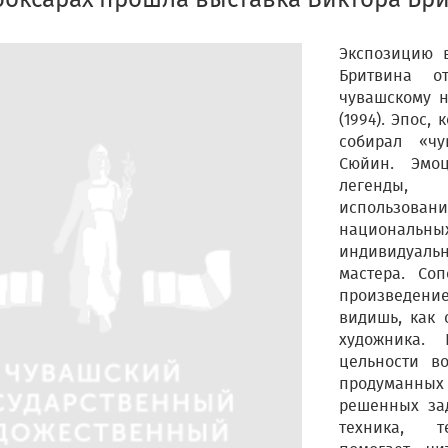
боксарах прошла выставка Виктора Бр
Экспозицию 
Бритвина о
чувашскому 
(1994). Эпос,
собирал «ч
Сюйин. Эмо
легенды, 
использован
националь
индивидуаль
мастера. Со
произведен
видишь, как 
художника. 
цельности в
продуманн
решенных зад
техника, т