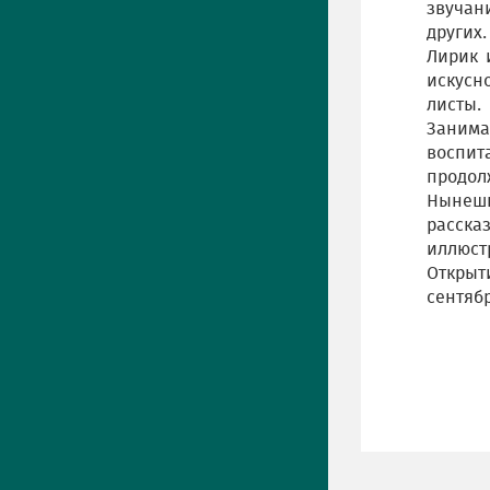
звучан
других.
Лирик 
искусн
листы.
Занима
воспи
продол
Нынешн
расска
иллюст
Открыт
сентябр