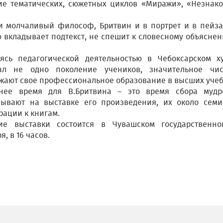
ие тематических, сюжетных циклов «Миражи», «Незнако
и молчаливый философ, Бритвин и в портрет и в пейза
о вкладывает подтекст, не спешит к словесному объяснен
ясь педагогической деятельностью в Чебоксарском х
тал не одно поколение учеников, значительное чи
жают свое профессиональное образование в высших учеб
ее время для В.Бритвина – это время сбора мудро
зывают на выставке его произведения, их около семис
рации к книгам.
ие выставки состоится в Чувашском государственн
я, в 16 часов.