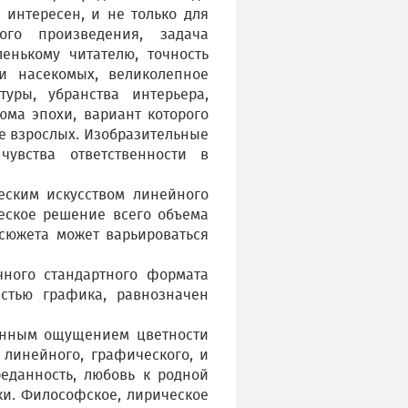
 интересен, и не только для
ого произведения, задача
енькому читателю, точность
 насекомых, великолепное
уры, убранства интерьера,
юма эпохи, вариант которого
е взрослых. Изобразительные
чувства ответственности в
ческим искусством линейного
еское решение всего объема
 сюжета может варьироваться
ного стандартного формата
стью графика, равнозначен
венным ощущением цветности
 линейного, графического, и
еданность, любовь к родной
ки. Философское, лирическое