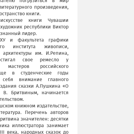
тателю погрузиться в мир
литературного произведения,
остранство книги.
искусстве книги Чувашии
художник республики Виктор
изнанный лидер.
ЧХУ и факультета графики
кого института живописи,
 архитектуры им. И.Репина,
стигал свое ремесло у
я мастеров российского
 еще в студенческие годы
 себя внимание главного
издания сказки А.Пушкина «О
 В. Бритвиным, начинается
тельством.
шском книжном издательстве,
тература. Перечень авторов
итвина значителен: десятки
ника иллюстратора занимает
III века, народных сказок до