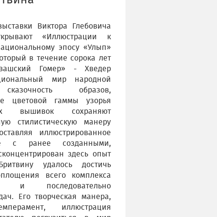
итвина
выставки Виктора Глебовича
ткрывают «Иллюстрации к
национальному эпосу «Улып»
 который в течение сорока лет
увашский Гомер» - Хведер
циональный мир народной
сказочность образов,
ие цветовой гаммы узорья
ных вышивок сохраняют
ную стилистическую манеру
поставляя иллюстрированное
ие с ранее созданными,
сконцентрирован здесь опыт
Бритвину удалось достичь
оплощения всего комплекса
ых и последовательно
ач. Его творческая манера,
емперамент, иллюстрация