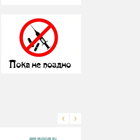
AMR-MUSEUM.RU
WWW.MKRF.RU