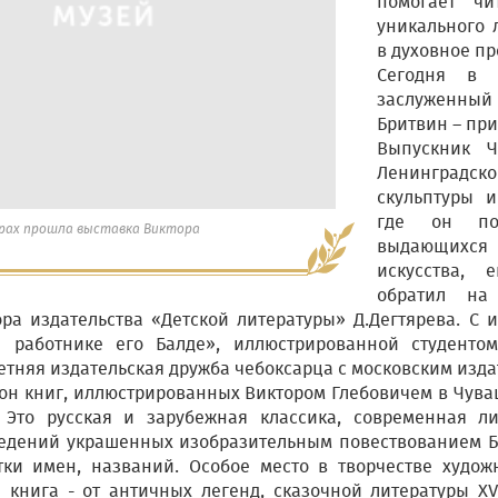
помогает чи
уникального 
в духовное пр
Сегодня в 
заслуженный 
Бритвин – пр
Выпускник 
Ленинградс
скульптуры и
где он по
арах прошла выставка Виктора
выдающихс
искусства,
обратил на
ора издательства «Детской литературы» Д.Дегтярева. С 
 работнике его Балде», иллюстрированной студентом
етняя издательская дружба чебоксарца с московским изда
он книг, иллюстрированных Виктором Глебовичем в Чува
 Это русская и зарубежная классика, современная ли
едений украшенных изобразительным повествованием Бр
тки имен, названий. Особое место в творчестве худож
я книга - от античных легенд, сказочной литературы XV