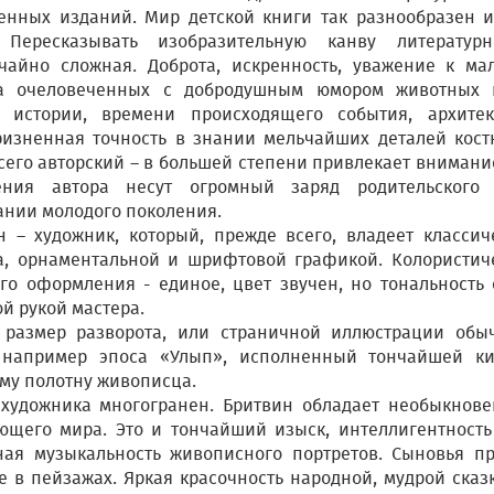
енных изданий. Мир детской книги так разнообразен и
 Пересказывать изобразительную канву литературн
чайно сложная. Доброта, искренность, уважение к мал
а очеловеченных с добродушным юмором животных и
 истории, времени происходящего события, архитект
ризненная точность в знании мельчайших деталей кост
сего авторский – в большей степени привлекает внимани
ения автора несут огромный заряд родительского 
ании молодого поколения.
н – художник, который, прежде всего, владеет класси
а, орнаментальной и шрифтовой графикой. Колористич
го оформления - единое, цвет звучен, но тональность
й рукой мастера.
размер разворота, или страничной иллюстрации обыч
 например эпоса «Улып», исполненный тончайшей ки
му полотну живописца.
 художника многогранен. Бритвин обладает необыкно
ющего мира. Это и тончайший изыск, интеллигентность
ная музыкальность живописного портретов. Сыновья пр
е в пейзажах. Яркая красочность народной, мудрой сказ