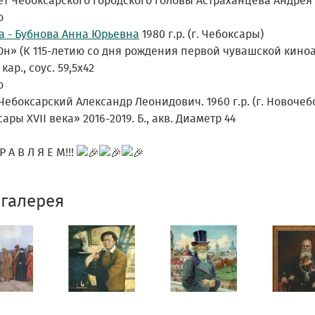
т Чебоксарского городского головы Астраханцева Андрея Пе
о
а - Бубнова Анна Юрьевна
1980 г.р. (г. Чебоксары)
н» (К 115-летию со дня рождения первой чувашской киноа
, кар., соус. 59,5х42
о
ебоксарский Александр Леонидович. 1960 г.р. (г. Новочеб
ары ХVII века» 2016-2019. Б., акв. Диаметр 44
Р А В Л Я Е М!!!
галерея