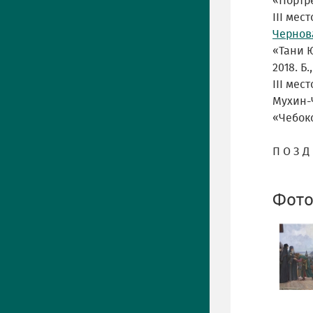
«Портре
III мест
Чернов
«Тани Ю
2018. Б.
III мест
Мухин-Ч
«Чебокс
П О З Д 
Фото