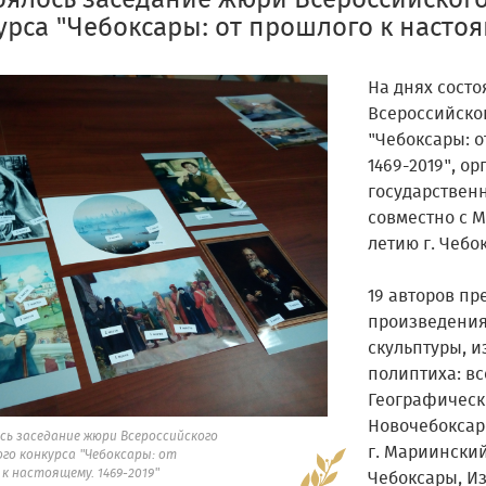
оялось заседание жюри Всероссийского
урса "Чебоксары: от прошлого к настоя
На днях сост
Всероссийског
"Чебоксары: о
1469-2019", о
государствен
совместно с М
летию г. Чебо
19 авторов пр
произведения
скульптуры, и
полиптиха: вс
Географически
Новочебоксарск
сь заседание жюри Всероссийского
г. Мариинский
го конкурса "Чебоксары: от
к настоящему. 1469-2019"
Чебоксары, Из