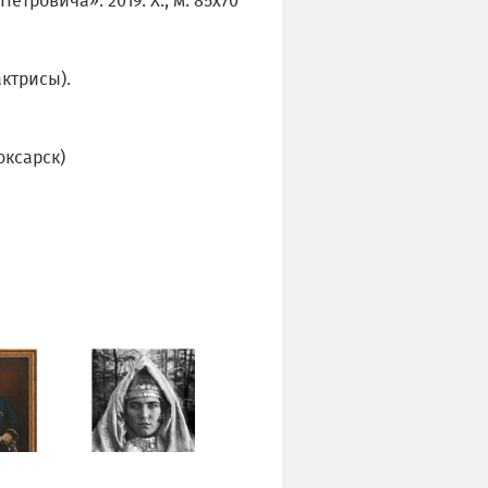
тровича». 2019. Х., м. 85х70
ктрисы).
оксарск)