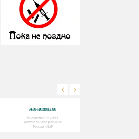
AMR-MUSEUM.RU
WWW.MKRF.RU
Ассоциация музеев
Министерство Культуры
центрального региона
Российской Федерации
России -АМР