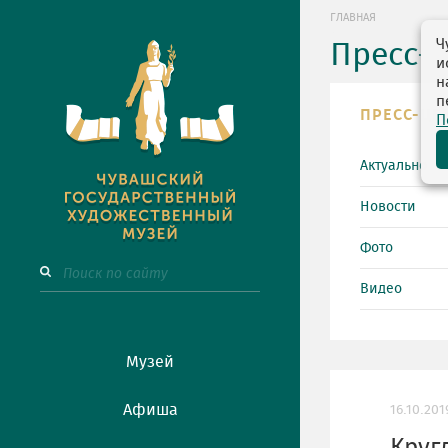
ГЛАВНАЯ
Ч
Пресс-
и
н
п
ПРЕСС-ЦЕ
П
Актуально
Новости
Фото
Видео
Музей
Афиша
16.10.201