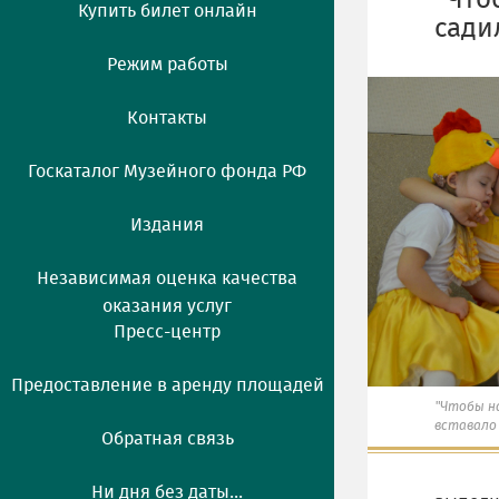
"Что
Купить билет онлайн
садил
Режим работы
Контакты
Госкаталог Музейного фонда РФ
Издания
Независимая оценка качества
оказания услуг
Пресс-центр
Предоставление в аренду площадей
"Чтобы н
вставало 
Обратная связь
Ни дня без даты...