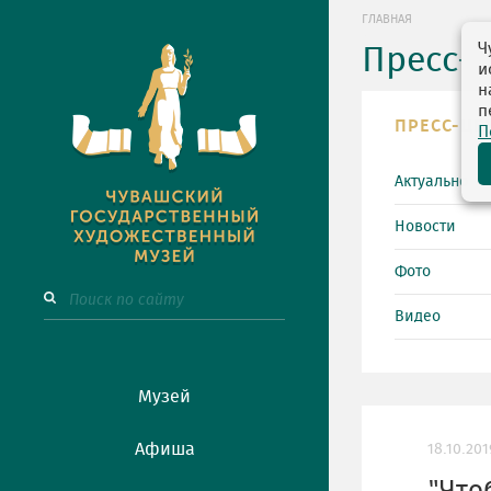
ГЛАВНАЯ
Ч
Пресс-
и
н
п
ПРЕСС-ЦЕ
П
Актуально
Новости
Фото
Видео
Музей
Афиша
18.10.201