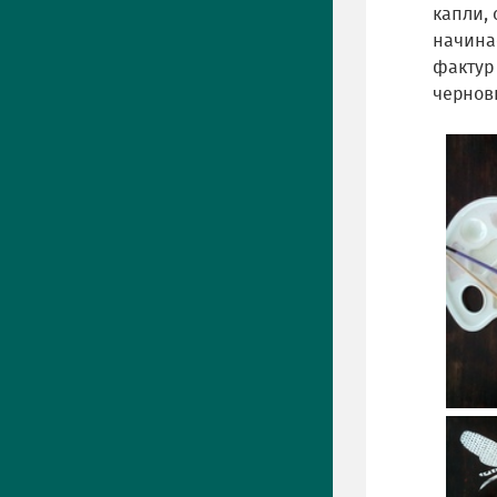
капли, 
начина
фактур 
черновы