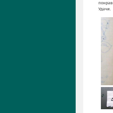
понрави
Удачи.