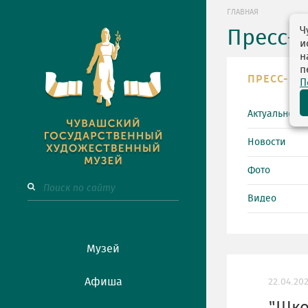
ГЛАВНАЯ
Ч
Пресс-
и
н
п
ПРЕСС-ЦЕ
П
Актуально
Новости
Фото
Видео
Музей
Афиша
22.04.20