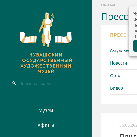
ГЛАВНАЯ
Ч
Пресс-
и
н
п
ПРЕСС-ЦЕ
П
Актуально
Новости
Фото
Видео
Музей
Афиша
06.05.20