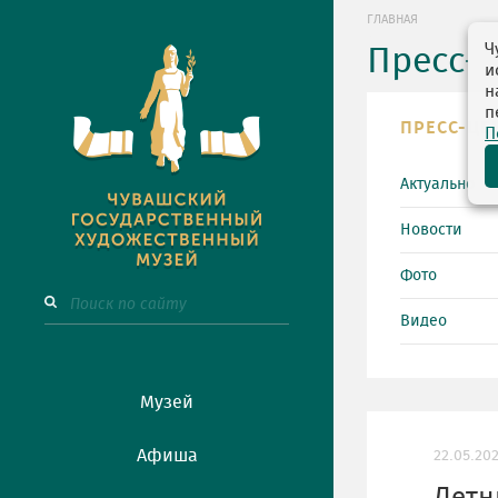
ГЛАВНАЯ
Ч
Пресс-
и
н
п
ПРЕСС-ЦЕ
П
Актуально
Новости
Фото
Видео
Музей
Афиша
22.05.20