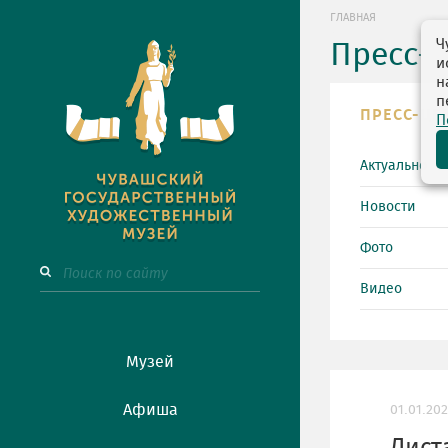
ГЛАВНАЯ
Ч
Пресс-
и
н
п
ПРЕСС-ЦЕ
П
Актуально
Новости
Фото
Видео
Музей
Афиша
01.01.20