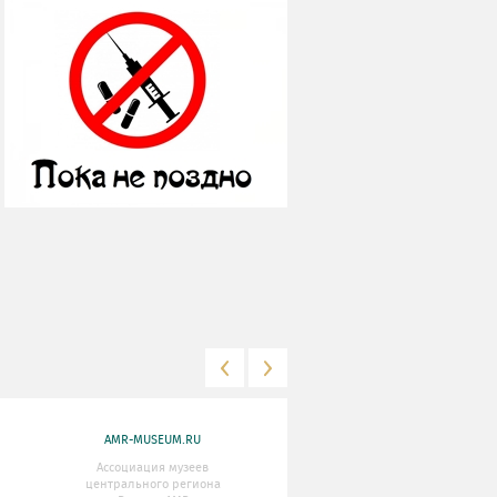
AMR-MUSEUM.RU
WWW.MKRF.RU
Ассоциация музеев
Министерство Культуры
центрального региона
Российской Федерации