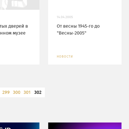
14.04.2005
тых дверей в
От весны 1945-го до
енном музее
"Весны-2005"
НОВОСТИ
299
300
301
302